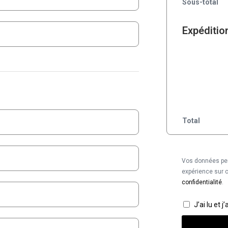
Sous-total
Expéditio
Total
Vos données per
expérience sur c
confidentialité
.
J’ai lu et 