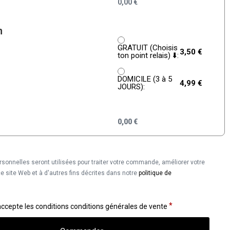
0,00
€
n
GRATUIT (Choisis
3,50
€
ton point relais) ⬇️:
DOMICILE (3 à 5
4,99
€
JOURS):
0,00
€
sonnelles seront utilisées pour traiter votre commande, améliorer votre
e site Web et à d'autres fins décrites dans notre
politique de
*
j’accepte les conditions
conditions générales de vente